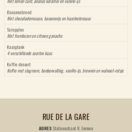
Met lemon curd, ananas karamel en vanille-ijs
Bananenbrood
Met chocolademousse, bananenijs en hazelnotensaus
Scroppino
Met frambozen en citroen ganache
Kaasplank
4 verschillende soorten kaas
Koffie dessert
Koffie met slagroom, bonbonvulling, vanille-ijs, brownie en walnoot-rotsje
RUE DE LA GARE
ADRES
Stationsstraat 8, Emmen