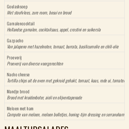
Goulashsoep
Met stoofvlees, zure room, bosui en brood
Garnalencocktail
Hollandse garnalen, cocktailsaus, appel, crostini en suikersla
Gazpacho
Van jalapeno met hazelnoten, tomaat, burrata, basilicumolie en chili-olie
Proeverij
P
roeverij van diverse voorgerechten
Nacho cheese
Tortilla chips uit de oven met gekruid gehakt, tomaat, kaas, rode ui, tomatens
Mandje brood
Brood met kruidenboter, aioli 
Meloen met ham
Compote van meloen, meloen bolletjes, honing-tijm dressing en serranoham