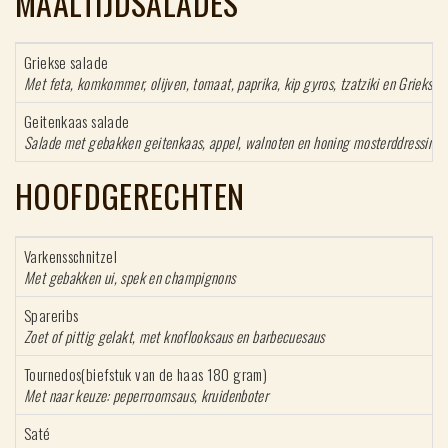
MAALTIJDSALADES
Griekse salade
Met feta, komkommer, olijven, tomaat, paprika, kip gyros, t
Geitenkaas salade
Salade met gebakken geitenkaas, appel, wal
HOOFDGERECHTEN
Varkensschnitzel
M
et gebakken ui, spek e
Spareribs
Zoet of pittig gelakt, met knoflooksaus en barbecuesaus
Tournedos(biefstuk van de haas 180 gram)
Met naar keuze: peperroomsaus, kruidenboter
Saté