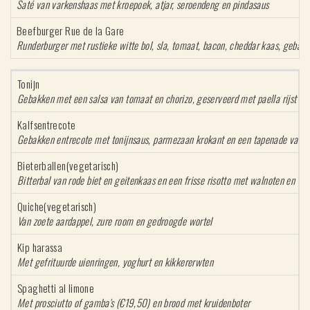
Saté van varkenshaas met kroepoek, atjar, seroendeng en pindasaus
Beefburger Rue de la Gare
Runderburger met rustieke witte bol, sla, tomaat, bacon, cheddar kaas, gebak
Tonijn
Gebakken met een salsa van tomaat en chorizo, geserveerd met paella rijst en
Kalfsentrecote
Gebakken entrecote met tonijnsaus, parmezaan krokant en een tapenade van k
Bieterballen(vegetarisch)
Bitterbal van rode biet en geitenkaas en een frisse risotto met walnoten en dill
Quiche(vegetarisch)
Van zoete aardappel, zure room en gedroogde wortel
Kip harassa
Met gefrituurde uienringen, yoghurt en kikkererwten
Spaghetti al limone
Met prosciutto of gamba's (€19,50) en brood met kruidenboter