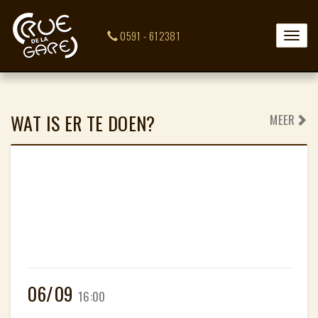
0591 - 612381
Toggle
naviga
WAT IS ER TE DOEN?
MEER
06/09
16:00