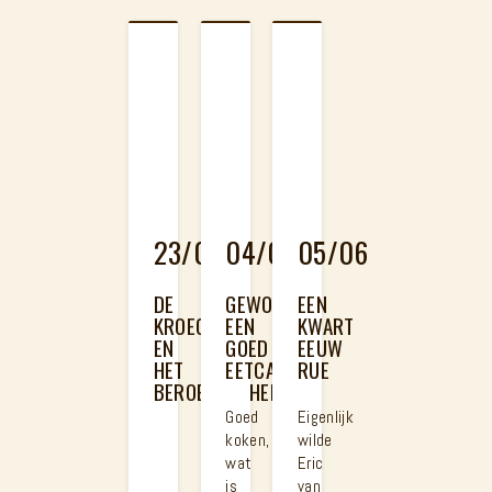
23/02
04/08
05/06
DE
GEWOON
EEN
KROEGBAAS
EEN
KWART
EN
GOED
EEUW
HET
EETCAFÉ
RUE
BEROEPSGEHEIM
Goed
Eigenlijk
koken,
wilde
wat
Eric
is
van