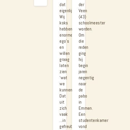
dat
der
eigenlijk?
Veen
Wij
(43)
koks
schoolmeester
hebben
worden.
enorme
Om
ego’s
die
en
reden
willen
ging
graag
hij
laten
begin
zien
jaren
‘wat
negentig
we
naar
kunnen’.
de
Dat
pabo
uit
in
zich
Emmen.
vaak
Een
...in
studentenkamer
gefreubel;
vond