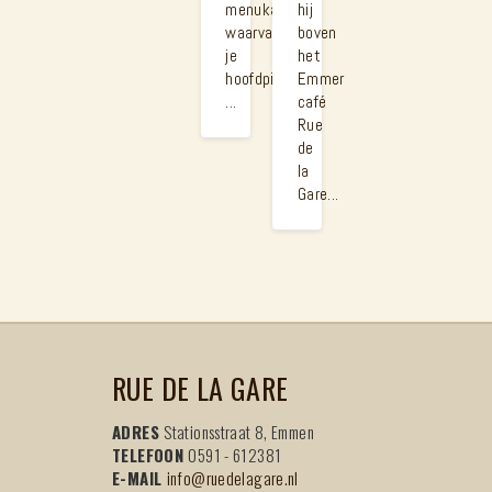
menukaarten
hij
waarvan
boven
je
het
hoofdpijn
Emmer
...
café
Rue
de
la
Gare...
RUE DE LA GARE
ADRES
Stationsstraat 8, Emmen
TELEFOON
0591 - 612381
E-MAIL
info@ruedelagare.nl