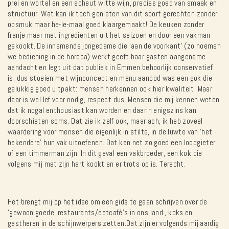
prei en wortel en een scheut witte wijn, precies goed van smaak en
structuur. Wat kan ik toch genieten van dit soort gerechten zonder
opsmuk maar he-le-maal goed klaargemaakt! De keuken zonder
franje maar met ingredienten uit het seizoen en door een vakman
gekookt. De innemende jongedame die ‘aan de voorkant’ (zo noemen
we bediening in de horeca) werkt geeft haar gasten aangename
aandacht en legt uit dat publiek in Emmen behoorlijk conservatief
is, dus stoeien met wijnconcept en menu aanbod was een gok die
gelukkig goed uitpakt: mensen herkennen ook hier kwaliteit. Maar
daar is wel lef voor nodig, respect dus. Mensen die mij kennen weten
dat ik nogal enthousiast kan worden en daarin enigszins kan
doorschieten soms. Dat zie ik zelf ook, maar ach, ik heb zoveel
waardering voor mensen die eigenlijk in stilte, in de luwte van ‘het
bekendere’ hun vak uitoefenen. Dat kan net zo goed een loodgieter
of een timmerman zijn. In dit geval een vakbroeder, een kok die
volgens mij met zijn hart kookt en er trots op is. Terecht.
Het brengt mij op het idee om een gids te gaan schrijven over de
‘gewoon goede’ restaurants/eetcafé’s in ons land , koks en
gastheren in de schijnwerpers zetten.Dat zijn er volgends mij aardig