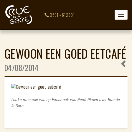
0591 - 612381
Toggle
naviga
GEWOON EEN GOED EETCAFÉ
04/08/2014
Leuke recensie van op Facebook van René Pluijm over Rue de
la Gare.