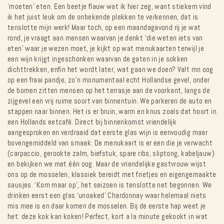
‘moeten’ eten. Een beetje flauw wat ik hier zeg, want stiekem vind
ik het juist leuk om de onbekende plekken te verkennen, dat is
tenslotte mijn werk! Maar toch, op een maandagavond rij je wat
rond, je vraagt aan mensen waarvan je denkt ‘die weten iets van
eten’ waar je wezen moet, je kijkt op wat menukaarten terwijl je
een wijn krijgt ingeschonken waarvan de gaten in je sokken
dichttrekken, enfin het wordt later, wat gaan we doen? Valt mn oog
op een fraai pandje, zo’n monumentaal echt Hollandse gevel, onder
de bomen zitten mensen op het terrasje aan de voorkant, langs de
zijgevel een vrij ruime soort van binnentuin. We parkeren de auto en
stappen naar binnen. Het is er bruin, warm en knus zoals dat hoort in
een Hollands eetcafé. Direct bij binnenkomst vriendelijk
aangesproken en verdraaid dat eerste glas wijn is eenvoudig maar
bovengemiddeld van smaak. De menukaart is er een die je verwacht
(carpaccio, gerookte zalm, biefstuk, spare ribs, sliptong, kabeljauw)
en bekijken we met één oog. Maar de vriendelijke gastvrouw wijst
ons op de mosselen, klassiek bereidt met frietjes en eigengemaakte
sausjes. ‘Kom maar op’, het seizoen is tenslotte net begonnen. We
drinken eerst een glas ‘unoaked’ Chardonnay waar helemaal niets
mis mee is en daar komen de mosselen. Bij de eerste hap weet je
het: deze kok kan koken! Perfect, kort a la minute gekookt in wat