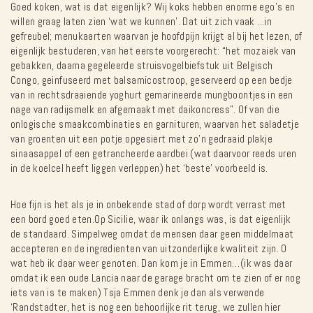
Goed koken, wat is dat eigenlijk? Wij koks hebben enorme ego’s en
willen graag laten zien ‘wat we kunnen’. Dat uit zich vaak ...in
gefreubel; menukaarten waarvan je hoofdpijn krijgt al bij het lezen, of
eigenlijk bestuderen, van het eerste voorgerecht: “het mozaiek van
gebakken, daarna gegeleerde struisvogelbiefstuk uit Belgisch
Congo, geinfuseerd met balsamicostroop, geserveerd op een bedje
van in rechtsdraaiende yoghurt gemarineerde mungboontjes in een
nage van radijsmelk en afgemaakt met daikoncress”. Of van die
onlogische smaakcombinaties en garnituren, waarvan het saladetje
van groenten uit een potje opgesiert met zo’n gedraaid plakje
sinaasappel of een getrancheerde aardbei (wat daarvoor reeds uren
in de koelcel heeft liggen verleppen) het ‘beste’ voorbeeld is.
Hoe fijn is het als je in onbekende stad of dorp wordt verrast met
een bord goed eten.Op Sicilie, waar ik onlangs was, is dat eigenlijk
de standaard. Simpelweg omdat de mensen daar geen middelmaat
accepteren en de ingredienten van uitzonderlijke kwaliteit zijn. O
wat heb ik daar weer genoten. Dan kom je in Emmen…(ik was daar
omdat ik een oude Lancia naar de garage bracht om te zien of er nog
iets van is te maken) Tsja Emmen denk je dan als verwende
‘Randstadter, het is nog een behoorlijke rit terug, we zullen hier