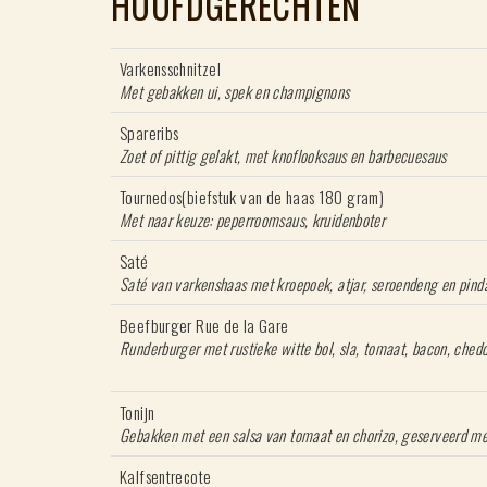
HOOFDGERECHTEN
Varkensschnitzel
M
et gebakken ui, sp
Spareribs
Zoet of pittig gelakt, met knoflooksaus en barbecuesaus
Tournedos(biefstuk van de haas 180 gram)
Met naar keuze: peperroomsaus, kruidenboter
Saté
Saté van varkenshaas met kroepoek, atjar, seroendeng en pind
Beefburger Rue de la Gare
Runderburger met rustieke witte bol, sla, tomaat, bacon, ched
Tonijn
Gebakken met een salsa van tomaat en chorizo, geserveerd met 
Kalfsentrecote