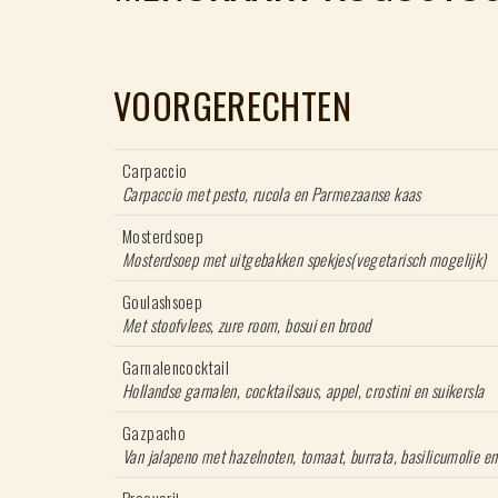
VOORGERECHTEN
Carpaccio
Carpaccio met pesto, ruc
Mosterdsoep
Mosterdsoep met uitgebakken spekjes(vegetarisch mogelijk)
Goulashsoep
Met stoofvlees, zure room, bosui en brood
Garnalencocktail
Hollandse garnalen, cocktailsaus, appel, crostini en suikersla
Gazpacho
Van jalapeno met hazelnoten, tomaat, burrata, basilicumolie en 