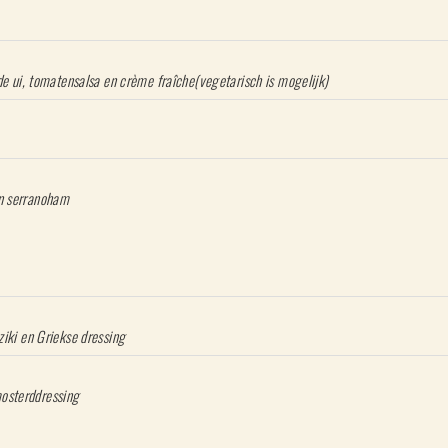
ode ui, tomatensalsa en crème fraîche(vegetarisch is mogelijk)
aioli en olijventapenade
en serranoham
kip gyros, tzatziki en Griekse dressing
ppel, walnoten en honing mosterddressing