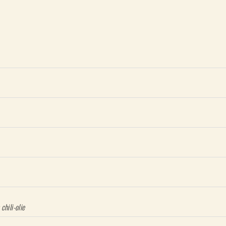
ola en Parmezaanse kaas
chili-olie