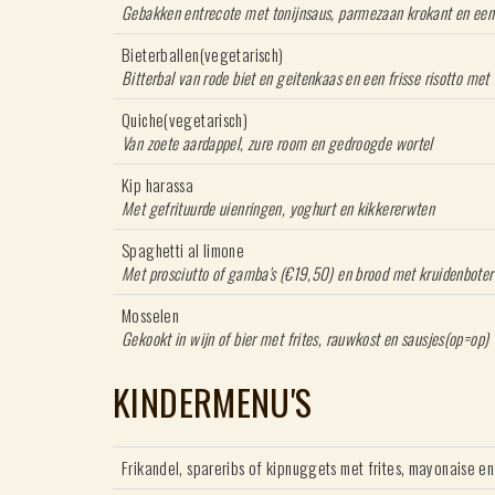
Gebakken entrecote met tonijnsaus, parmezaan krokant en een
Bieterballen(vegetarisch)
Bitterbal van rode biet en geitenkaas en een frisse risotto met 
Quiche(vegetarisch)
Van zoete aardappel, zure room en gedroogde wortel
Kip harassa
Met gefrituurde uienringen, yoghurt en kikkererwten
Spaghetti al limone
Met prosciutto of gamba's (€19,50) en brood met kruidenboter
Mosselen
Gekookt in wijn of bier met frites, rauwkost en sausjes(op=op)
KINDERMENU'S
Frikandel, spareribs of kipnuggets met frites, mayonaise en