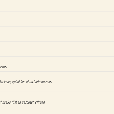
ek en champignons
asaus
dar kaas, gebakken ei en barbequesaus
paella rijst en gezouten citroen