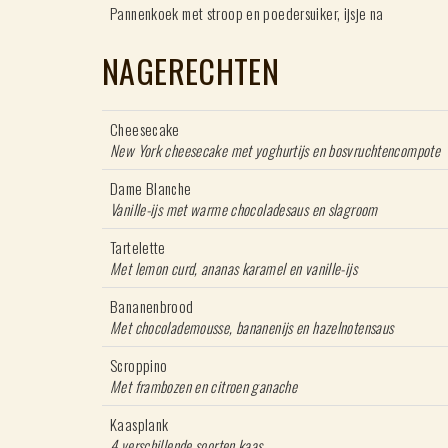
Pannenkoek met stroop en poedersuiker, ijsje na
NAGERECHTEN
Cheesecake
New York cheesecake met yoghurtijs en bosvruchtencompote
Dame Blanche
Vanille-ijs met warme chocoladesaus en slagroom
Tartelette
Met lemon curd, ananas karamel en vanille-ijs
Bananenbrood
Met chocolademousse, bananenijs en hazelnotensaus
Scroppino
Met frambozen en citroen ganache
Kaasplank
4 verschillende soorten kaas