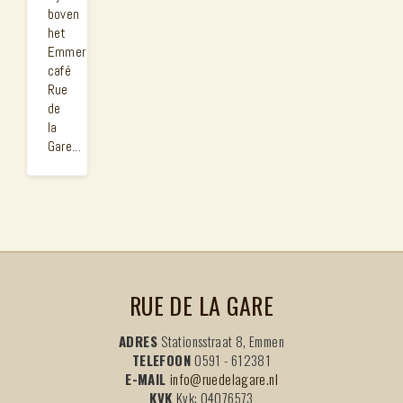
boven
het
Emmer
café
Rue
de
la
Gare...
RUE DE LA GARE
ADRES
Stationsstraat 8, Emmen
TELEFOON
0591 - 612381
E-MAIL
info@ruedelagare.nl
KVK
Kvk: 04076573