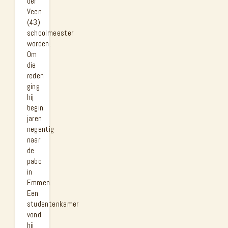
der
Veen
(43)
schoolmeester
worden.
Om
die
reden
ging
hij
begin
jaren
negentig
naar
de
pabo
in
Emmen.
Een
studentenkamer
vond
hij