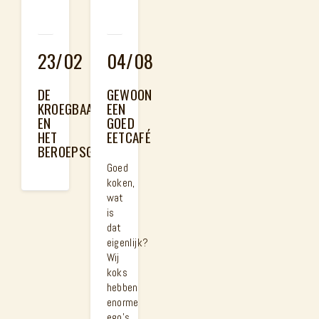
23/02
04/08
DE
GEWOON
KROEGBAAS
EEN
EN
GOED
HET
EETCAFÉ
BEROEPSGEHEIM
Goed
koken,
wat
is
dat
eigenlijk?
Wij
koks
hebben
enorme
ego’s