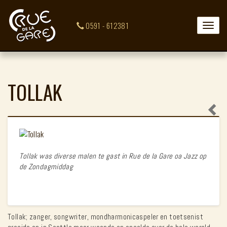
0591 - 612381
Toggle
naviga
TOLLAK
Tollak was diverse malen te gast in Rue de la Gare oa Jazz op
de Zondagmiddag
Tollak; zanger, songwriter, mondharmonicaspeler en toetsenist