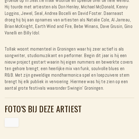
groeide op in Seattle maar woonde en speelde over de hele wereld.
Hij tourde met artiesten als Don Henley, Michael McDonald, Kenny
Loggins, Jewel, Seal, Andrea Bocelli en David Foster. Daarnaast
droeg hij bij aan opnames van artiesten als Natalie Cole, Al Jarreau,
Brian McKnight, Earth Wind and Fire, Bebe Winans, Dave Grusin, Gino
Vanelli en Billy Idol.
Tollak woont momenteel in Groningen waar hij zeer actief is als
songwriter, studiomuzikant en performer. Begin dit jaar is hij een
nieuw project gestart waarin hij eigen nummers en bewerkte covers
ten gehore brengt; een heerlijke mix van funk, soulvolle blues en
R&B. Met zijn geweldige mondharmonica spel en loepzuivere stem
brengt hij elk publiek in vervoering. Hiermee was hij te zien op een
aantal grote festivals waaronder Swingin’ Groningen.
FOTO'S BIJ DEZE ARTIEST