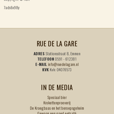
7ads6x98y
RUE DE LA GARE
ADRES
Stationsstraat 8, Emmen
TELEFOON
0591 - 612381
E-MAIL
info@ruedelagare.nl
KVK
Kvk: 04076573
IN DE MEDIA
Speciaal bier
Krokettenproeverij
De Kroegbaas en het beroepsgeheim
Gewoon een goed eetcafé