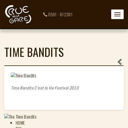
0591 - 612381
Toggle
naviga
TIME BANDITS
Time Bandits C'est la Vie Festival 2010
HOME