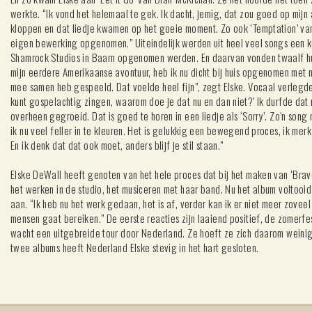
werkte. “Ik vond het helemaal te gek. Ik dacht, jemig, dat zou goed op mijn
kloppen en dat liedje kwamen op het goeie moment. Zo ook ‘Temptation’ va
eigen bewerking opgenomen.” Uiteindelijk werden uit heel veel songs een k
Shamrock Studios in Baarn opgenomen werden. En daarvan vonden twaalf hun 
mijn eerdere Amerikaanse avontuur, heb ik nu dicht bij huis opgenomen met m
mee samen heb gespeeld. Dat voelde heel fijn”, zegt Elske. Vocaal verlegde 
kunt gospelachtig zingen, waarom doe je dat nu en dan niet?’ Ik durfde dat 
overheen gegroeid. Dat is goed te horen in een liedje als ‘Sorry’. Zo’n song 
ik nu veel feller in te kleuren. Het is gelukkig een bewegend proces, ik mer
En ik denk dat dat ook moet, anders blijf je stil staan.”
Elske DeWall heeft genoten van het hele proces dat bij het maken van ‘Brave’
het werken in de studio, het musiceren met haar band. Nu het album voltooi
aan. “Ik heb nu het werk gedaan, het is af, verder kan ik er niet meer zovee
mensen gaat bereiken.” De eerste reacties zijn laaiend positief, de zomerfes
wacht een uitgebreide tour door Nederland. Ze hoeft ze zich daarom weinig
twee albums heeft Nederland Elske stevig in het hart gesloten.