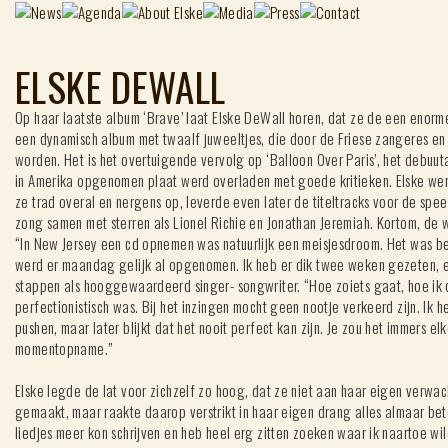
ELSKE DEWALL
Op haar laatste album ‘Brave’ laat Elske DeWall horen, dat ze de een enorm
een dynamisch album met twaalf juweeltjes, die door de Friese zangeres en mu
worden. Het is het overtuigende vervolg op ‘Balloon Over Paris’, het debuu
in Amerika opgenomen plaat werd overladen met goede kritieken. Elske werd
ze trad overal en nergens op, leverde even later de titeltracks voor de speel
zong samen met sterren als Lionel Richie en Jonathan Jeremiah. Kortom, de 
“In New Jersey een cd opnemen was natuurlijk een meisjesdroom. Het was
werd er maandag gelijk al opgenomen. Ik heb er dik twee weken gezeten, en
stappen als hooggewaardeerd singer- songwriter. “Hoe zoiets gaat, hoe ik d
perfectionistisch was. Bij het inzingen mocht geen nootje verkeerd zijn. Ik 
pushen, maar later blijkt dat het nooit perfect kan zijn. Je zou het immers el
momentopname.”
Elske legde de lat voor zichzelf zo hoog, dat ze niet aan haar eigen verw
gemaakt, maar raakte daarop verstrikt in haar eigen drang alles almaar bete
liedjes meer kon schrijven en heb heel erg zitten zoeken waar ik naartoe wi