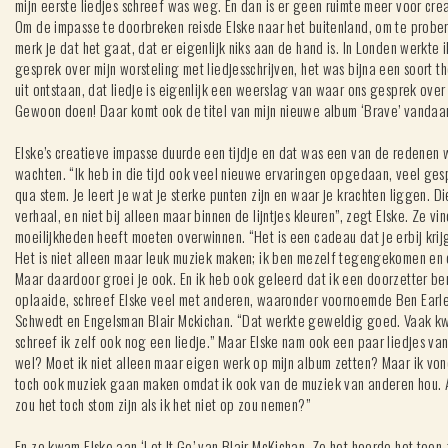
mijn eerste liedjes schreef was weg. En dan is er geen ruimte meer voor creat
Om de impasse te doorbreken reisde Elske naar het buitenland, om te prober
merk je dat het gaat, dat er eigenlijk niks aan de hand is. In Londen werkte
gesprek over mijn worsteling met liedjesschrijven, het was bijna een soort th
uit ontstaan, dat liedje is eigenlijk een weerslag van waar ons gesprek over 
Gewoon doen! Daar komt ook de titel van mijn nieuwe album ‘Brave’ vandaan
Elske’s creatieve impasse duurde een tijdje en dat was een van de redenen 
wachten. “Ik heb in die tijd ook veel nieuwe ervaringen opgedaan, veel ges
qua stem. Je leert je wat je sterke punten zijn en waar je krachten liggen. D
verhaal, en niet bij alleen maar binnen de lijntjes kleuren”, zegt Elske. Ze vi
moeilijkheden heeft moeten overwinnen. “Het is een cadeau dat je erbij krij
Het is niet alleen maar leuk muziek maken; ik ben mezelf tegengekomen en 
Maar daardoor groei je ook. En ik heb ook geleerd dat ik een doorzetter be
oplaaide, schreef Elske veel met anderen, waaronder voornoemde Ben Earl
Schwedt en Engelsman Blair Mckichan. “Dat werkte geweldig goed. Vaak kwam
schreef ik zelf ook nog een liedje.” Maar Elske nam ook een paar liedjes van
wel? Moet ik niet alleen maar eigen werk op mijn album zetten? Maar ik vond 
toch ook muziek gaan maken omdat ik ook van de muziek van anderen hou. A
zou het toch stom zijn als ik het niet op zou nemen?”
En zo kwam Elske aan ‘Let It Go’ van Blair McKichan. Ze het hoorde het toe