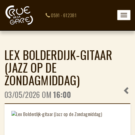
0591 - 612381
Toggle
naviga
LEX BOLDERDIJK-GITAAR
(JAZZ OP DE
ZONDAGMIDDAG)
03/05/2026 OM
16:00