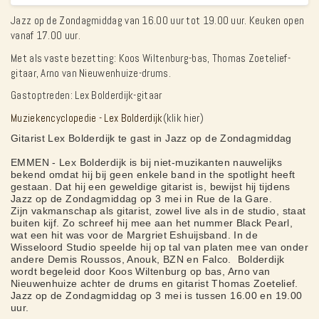
Jazz op de Zondagmiddag van 16.00 uur tot 19.00 uur. Keuken open
vanaf 17.00 uur.
Met als vaste bezetting: Koos Wiltenburg-bas, Thomas Zoetelief-
gitaar, Arno van Nieuwenhuize-drums.
Gastoptreden: Lex Bolderdijk-gitaar
Muziekencyclopedie - Lex Bolderdijk
(klik hier)
Gitarist Lex Bolderdijk te gast in Jazz op de Zondagmiddag
EMMEN - Lex Bolderdijk is bij niet-muzikanten nauwelijks
bekend omdat hij bij geen enkele band in the spotlight heeft
gestaan. Dat hij een geweldige gitarist is, bewijst hij tijdens
Jazz op de Zondagmiddag op 3 mei in Rue de la Gare.
Zijn vakmanschap als gitarist, zowel live als in de studio, staat
buiten kijf. Zo schreef hij mee aan het nummer Black Pearl,
wat een hit was voor de Margriet Eshuijsband. In de
Wisseloord Studio speelde hij op tal van platen mee van onder
andere Demis Roussos, Anouk, BZN en Falco. Bolderdijk
wordt begeleid door Koos Wiltenburg op bas, Arno van
Nieuwenhuize achter de drums en gitarist Thomas Zoetelief.
Jazz op de Zondagmiddag op 3 mei is tussen 16.00 en 19.00
uur.