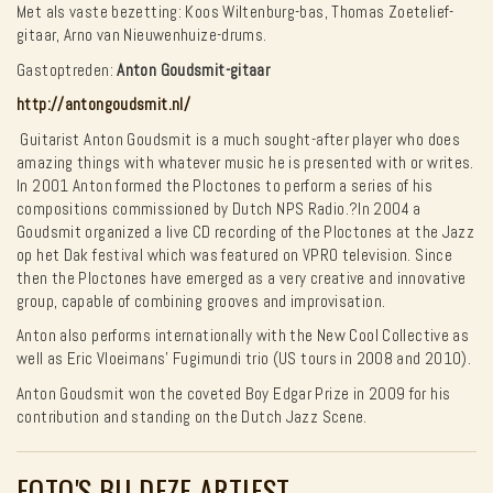
Met als vaste bezetting: Koos Wiltenburg-bas, Thomas Zoetelief-
gitaar, Arno van Nieuwenhuize-drums.
Gastoptreden:
Anton Goudsmit-gitaar
http://antongoudsmit.nl/
Guitarist Anton Goudsmit is a much sought-after player who does
amazing things with whatever music he is presented with or writes.
In 2001 Anton formed the Ploctones to perform a series of his
compositions commissioned by Dutch NPS Radio.?In 2004 a
Goudsmit organized a live CD recording of the Ploctones at the Jazz
op het Dak festival which was featured on VPRO television. Since
then the Ploctones have emerged as a very creative and innovative
group, capable of combining grooves and improvisation.
Anton also performs internationally with the New Cool Collective as
well as Eric Vloeimans’ Fugimundi trio (US tours in 2008 and 2010).
Anton Goudsmit won the coveted Boy Edgar Prize in 2009 for his
contribution and standing on the Dutch Jazz Scene.
FOTO'S BIJ DEZE ARTIEST